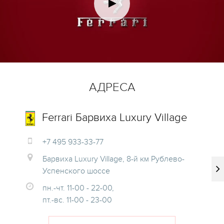
КОНДРАТЬЕВ
МИХАИЛ
Руководитель отдела
запасных частей
+7 495 933 3121
mkondratiev@mercury.ru
АДРЕСА
Ferrari Барвиха Luxury Village
+7 495 933-33-77
Барвиха Luxury Village, 8-й км Рублево-
Успенского шоссе
пн.-чт. 11-00 - 22-00,
пт.-вс. 11-00 - 23-00
САВЕЛЬЕВ
МАКСИМ