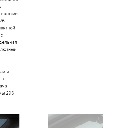
ь
зможными
 V6
пактной
 с
удельная
солютный
ем и
 в
дача
емы 296