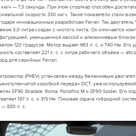
 км/ч — 7,3 секунды. При этом спорткар способен достигат
симальной скорости 330 км/ч. Такие показатели стали во
годаря инновационным разработкам Ferrari. Так двигатель
емом 3,0 литра создан с чистого листа. Он отличается ком
фигурацией, уменьшенной массой и алюминиевым блоком
валом 120 градусов. Мотор выдает 663 л. с. и 740 Нм. Его 
ность составляет 221 л. с. с литра рабочего объема — аб
орд для серийных Ferrari.
ктромотор (PHEV) установлен между бензиновым двигател
ьмиступенчатой коробкой передач DCT, уже используемой
елях SF90 Stradale, Roma, Portofino M и SF90 Spider. Его от
тавляет 167 л. с. и 315 Нм. Пиковая отдача гибридной сист
 — 830 л. с.