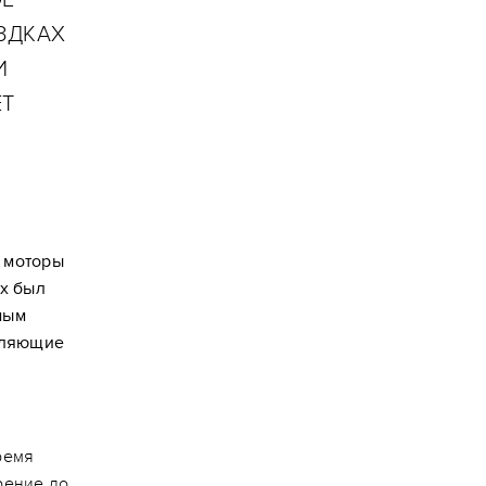
ЗДКАХ
И
ЕТ
 моторы
ых был
мым
атляющие
ремя
орение до