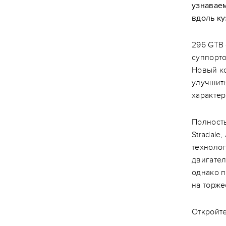
узнаваем
вдоль ку
296 GTB 
суппорто
Новый к
улучшить
характер
Полност
Stradale
техноло
двигате
однако п
на торже
Откройте