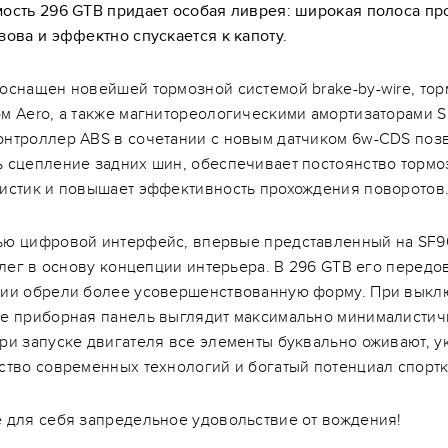
ость 296 GTB придает особая ливрея: широкая полоса пр
зова и эффектно спускается к капоту.
оснащен новейшей тормозной системой brake-by-wire, то
м Aero, а также магнитореологическими амортизаторами 
онтроллер ABS в сочетании с новым датчиком 6w-CDS поз
 сцепление задних шин, обеспечивает постоянство торм
истик и повышает эффективность прохождения поворотов
ью цифровой интерфейс, впервые представленный на SF9
, лег в основу концепции интерьера. В 296 GTB его передо
гии обрели более усовершенствованную форму. При вык
ле приборная панель выглядит максимально минималистич
ри запуске двигателя все элементы буквально оживают, у
ство современных технологий и богатый потенциал спортк
 для себя запредельное удовольствие от вождения!