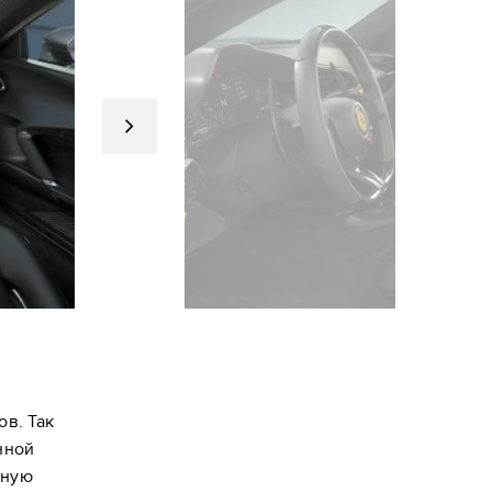
в. Так
нной
нную