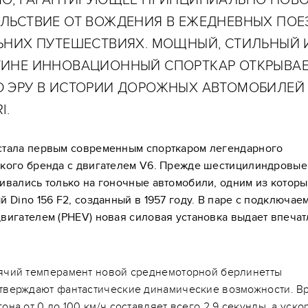
ЛЬСТВИЕ ОТ ВОЖДЕНИЯ В ЕЖЕДНЕВНЫХ ПОЕ
ЬНИХ ПУТЕШЕСТВИЯХ. МОЩНЫЙ, СТИЛЬНЫЙ 
ИНЕ ИННОВАЦИОННЫЙ СПОРТКАР ОТКРЫВА
 ЭРУ В ИСТОРИИ ДОРОЖНЫХ АВТОМОБИЛЕЙ
I.
стала первым современным спорткаром легендарного
ского бренда с двигателем V6. Прежде шестицилиндровые
ивались только на гоночные автомобили, одним из котор
й Dino 156 F2, созданный в 1957 году. В паре с подключае
вигателем (PHEV) новая силовая установка выдает впеч
ячий темперамент новой среднемоторной берлинетты
тверждают фантастические динамические возможности. В
гона от 0 до 100 км/ч составляет всего 2,9 секунды, а уск