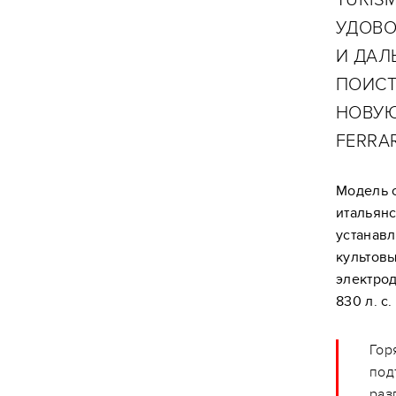
УДОВО
И ДАЛ
ПОИСТ
НОВУЮ
FERRAR
Модель 
итальян
устанавл
культовы
электрод
830 л. с.
Гор
под
раз