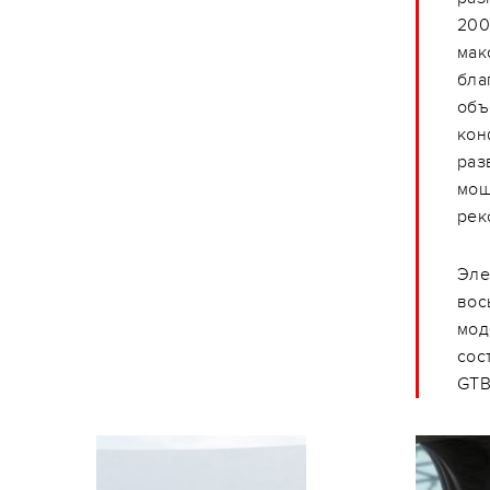
200
мак
бла
объ
кон
раз
мощ
рек
Эле
вос
мод
сос
GTB