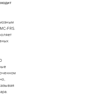
оходит
рмозным
SMC-FRS.
воляет
озных
.
0
вые
люченном
но,
казывая
ара.