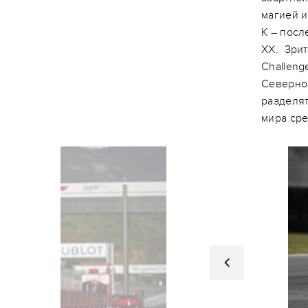
магией и
K – посл
XX. Зрит
Challenge
Северной
разделят
мира сре