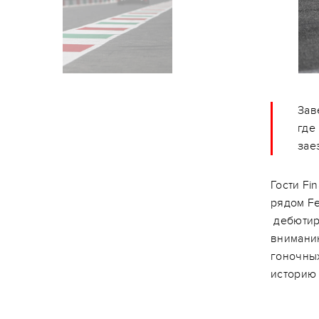
Зав
где
зае
Гости Fi
рядом Fe
дебютиро
внимани
гоночны
историю F