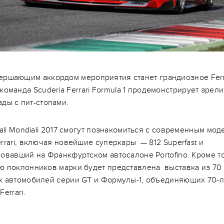
ершающим аккордом мероприятия станет грандиозное Ferr
 команда Scuderia Ferrari Formula 1 продемонстрирует зре
зды с пит-стопами.
nali Mondiali 2017 смогут познакомиться с современным мо
rrari, включая новейшие суперкары — 812 Superfast и
вавший на Франкфуртском автосалоне Portofino. Кроме то
ю поклонников марки будет представлена выставка из 70
х автомобилей серии GT и Формулы-1, объединяющих 70-
errari.