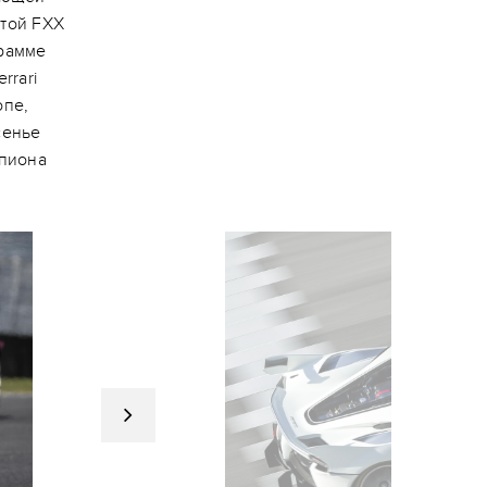
отой FXX
грамме
rrari
опе,
сенье
мпиона