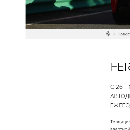
Новос
FER
C 26 
АВТОД
ЕЖЕГОД
Традицио
азартной