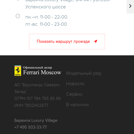
Успенского шоссе
пн.-чт. 11-00 - 22-00,
пт.-вс. 11-00 - 23-00
Показать маршрут проезда
Модельный ряд
Новости
АО “Брукландс Северо-
Запад”
Сервис
ОГРН 107 784 755 85 90
В наличии
ИНН 7802402677
Барвиха Luxury Village
+7 495 933-33-77