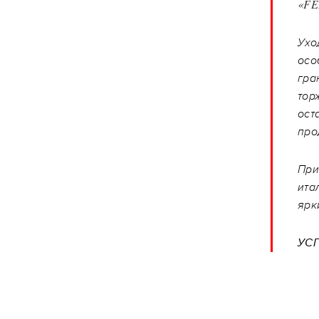
«FE
Ухо
осо
гра
тор
ост
про
При
ита
ярк
УС