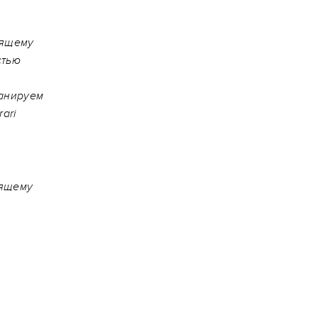
оящему
стью
ланируем
ari
оящему