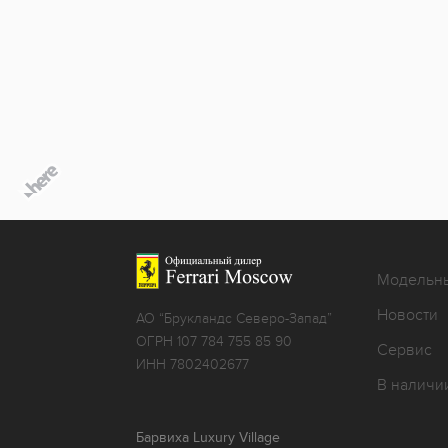
Модельн
Новости
АО “Брукландс Северо-Запад”
ОГРН 107 784 755 85 90
Сервис
ИНН 7802402677
В наличи
Барвиха Luxury Village