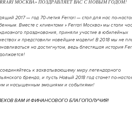
RRARI МОСКВА» ПОЗДРАВЛЯЕТ ВАС С НОВЫМ ГОДОМ!
дящий 2017 — год 70-летия Ferrari — стал для нас по-наст
бенным. Вместе с клиентами » Ferrari Москва» мы стали ча
ндиозного празднования, приняли участие в юбилейных
жествах и представили новейшие модели! В 2018 мы не п
анавливаться на достигнутом, ведь блестящая история Ferr
должается!
соединяйтесь к захватывающему миру легендарного
льянского бренда, и пусть Новый 2018 год станет по-наст
им и насыщенным эмоциями и событиями!
ПЕХОВ ВАМ И ФИНАНСОВОГО БЛАГОПОЛУЧИЯ!