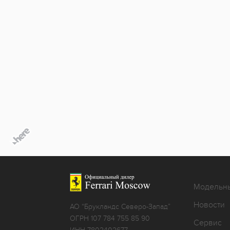
Модельн
Новости
АО “Брукландс Северо-Запад”
ОГРН 107 784 755 85 90
Сервис